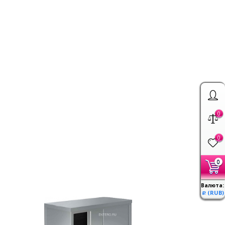
0
0
0
Валюта:
(RUB)
Р