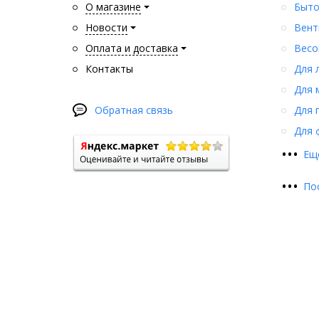
О магазине
Быто
Новости
Вент
Оплата и доставка
Весо
Контакты
Для 
Для 
Обратная связь
Для 
Для 
•
•
•
Ещ
•
•
•
По