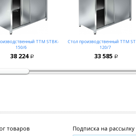
роизводственный ТТМ STBK-
Стол производственный ТТМ ST
150/6
120/7
В корзину
В корзин
38 224
33 585
Р
Р
ог товаров
Подписка на рассылку