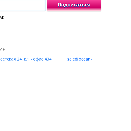
Подписаться
м:
ия
естская 24, к.1 - офис 434
sale@ocean-