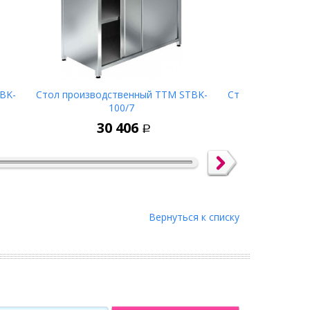
BK-
Стол производственный ТТМ STBK-
Стол производс
100/7
1
у
В корзину
30 406
29 
Р
Вернуться к списку