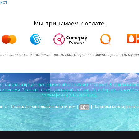
лист
Мы принимаем к оплате:
а на сайте носит информационный характер и не является публичной офер
т-магазина представлен широкий ассортимент товаров. В нашем катало
и ценами. Заказать товар с доставкой по Санкт-Петербургу и по всей Ро
по телефону 8 (812) 309-40-88.
айта
|
Правила пользования магазином
|
|
Политика конфиденциа