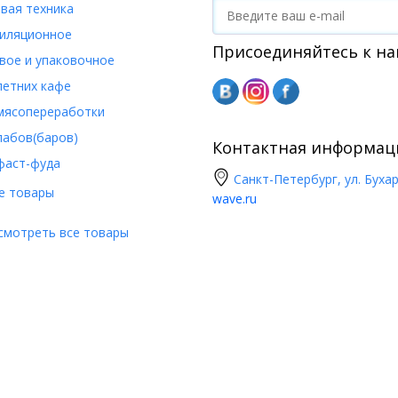
вая техника
иляционное
Присоединяйтесь к на
вое и упаковочное
летних кафе
мясопереработки
пабов(баров)
Контактная информац
фаст-фуда
Санкт-Петербург, ул. Бухар
е товары
wave.ru
смотреть все товары