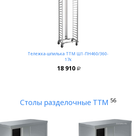
Тележка-шпилька ТТМ Ш1-ПН460/360-
17к
В корзину
18 910
Р
56
Столы разделочные ТТМ