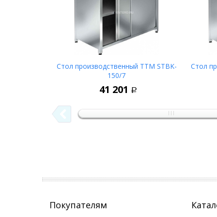
Стол производственный ТТМ STBK-
Стол п
150/7
В корзину
41 201
Р
Покупателям
Катал