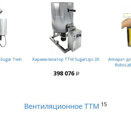
Sugar Twin
Карамелизатор ТТМ SugarLips 20
Аппарат дл
RoboLa
корзину
В корзину
398 076
Р
15
Вентиляционное ТТМ