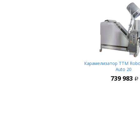
Карамелизатор ТТМ Robo
Auto 20
В 
739 983
Р