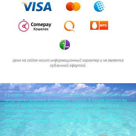
Цена на сайте носит информационный характер и не является
публичной офертой.
В разделе "Профессиональное оборудование" интернет-магазина
представлен широкий ассортимент товаров. В нашем каталоге вы
найдете все последние новинки оборудования с подробным
описанием технических характеристик, фото и ценами. Заказать
товар с доставкой по Санкт-Петербургу и по всей России можно
прямо сейчас, оформив покупку на сайте или по телефону 8 (812)
309-40-88.