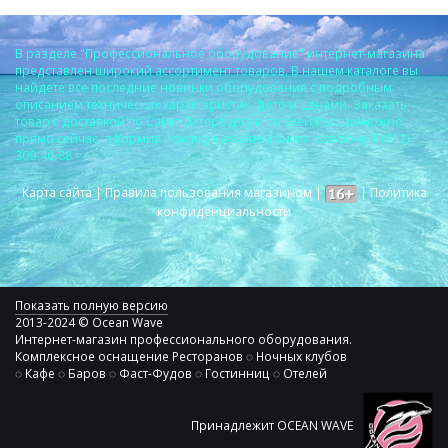
В разделе "Профессиональное оборудование" интернет-магазина
представлен широкий ассортимент товаров. В нашем каталоге вы
найдете все последние новинки оборудования с подробным
описанием технических характеристик, фото и ценами. Заказать
товар с доставкой по Санкт-Петербургу и по всей России можно
прямо сейчас, оформив покупку на сайте или по телефону 8 (812)
309-40-88.
Карта сайта
|
Правила пользования магазином
|
|
Политика
конфиденциальности
Показать полную версию
2013-2024 © Ocean Wave
Интернет-магазин профессионального оборудования.
Комплексное оснащение Ресторанов ◌ Ночных клубов
◌ Кафе ◌ Баров ◌ Фаст-Фудов ◌ Гостинниц ◌ Отелей
Принадлежит OCEAN WAVE