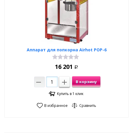
Купить аппараты для попкорна
В нашем каталоге представлены аппараты для попкорна в
широком ценовом диапазоне. Это предоставляет возможность
оптимизировать затраты на оборудование, избежав покупки
устройств избыточной мощности.
У нас можно выгодно купить аппарат для попкорна по
конкурентной стоимости. Все машины выпускаются
проверенными производителями, которые отлично
Аппарат для попкорна Airhot POP-6
зарекомендовали себя на рынке.
16 201
Р
В корзину
Купить в 1 клик
В избранное
Сравнить