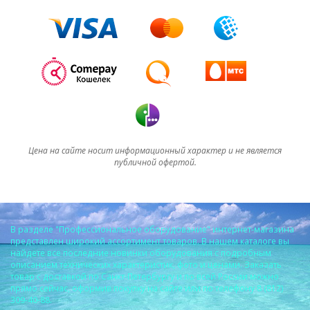
Цена на сайте носит информационный характер и не является
публичной офертой.
В разделе "Профессиональное оборудование" интернет-магазина
представлен широкий ассортимент товаров. В нашем каталоге вы
найдете все последние новинки оборудования с подробным
описанием технических характеристик, фото и ценами. Заказать
товар с доставкой по Санкт-Петербургу и по всей России можно
прямо сейчас, оформив покупку на сайте или по телефону 8 (812)
309-40-88.