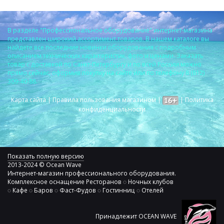
В разделе "Профессиональное оборудование" интернет-магазина
представлен широкий ассортимент товаров. В нашем каталоге вы
найдете все последние новинки оборудования с подробным
описанием технических характеристик, фото и ценами. Заказать
товар с доставкой по Санкт-Петербургу и по всей России можно
прямо сейчас, оформив покупку на сайте или по телефону 8 (812)
309-40-88.
Карта сайта
|
Правила пользования магазином
|
|
Политика
конфиденциальности
Показать полную версию
2013-2024 © Ocean Wave
Интернет-магазин профессионального оборудования.
Комплексное оснащение Ресторанов ◌ Ночных клубов
◌ Кафе ◌ Баров ◌ Фаст-Фудов ◌ Гостинниц ◌ Отелей
Принадлежит OCEAN WAVE