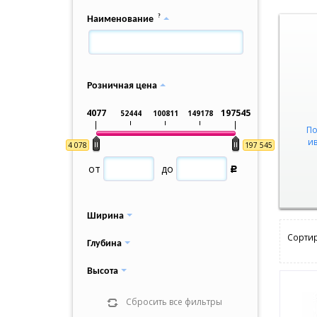
?
Наименование
Розничная цена
4077
197545
52444
100811
149178
По
и
4 078
197 545
от
до
Р
Ширина
Сортир
Глубина
Высота
Сбросить все фильтры