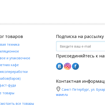
ог товаров
Подписка на рассылку
вая техника
иляционное
Присоединяйтесь к на
вое и упаковочное
летних кафе
мясопереработки
пабов(баров)
Контактная информац
фаст-фуда
Санкт-Петербург, ул. Бухар
е товары
wave.ru
смотреть все товары