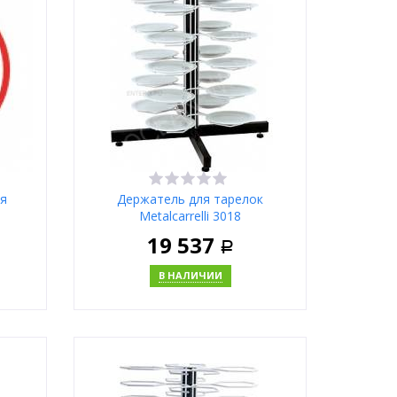
Москва
ля
Держатель для тарелок
Metalcarrelli 3018
19 537
Р
В НАЛИЧИИ
ну
В корзину
Купить в 1 клик