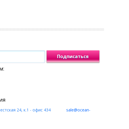
Подписаться
м:
ия
естская 24, к.1 - офис 434
sale@ocean-