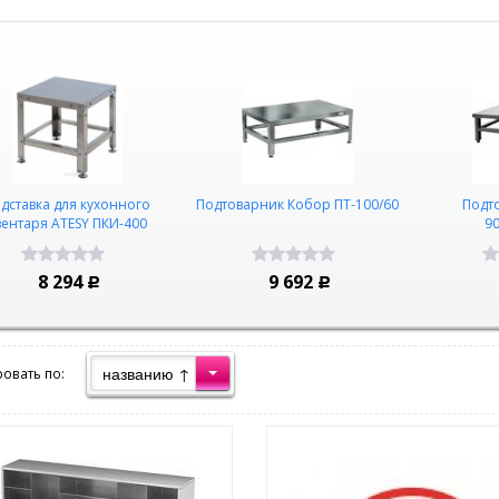
дставка для кухонного
Подтоварник Кобор ПТ-100/60
Подто
вентаря ATESY ПКИ-400
9
В корзину
В корзину
8 294
9 692
Р
Р
названию ↑
овать по: