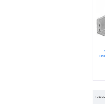
ниж
Товары