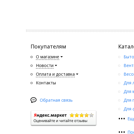
Покупателям
Катал
О магазине
Быто
Новости
Вент
Оплата и доставка
Весо
Контакты
Для 
Для 
Обратная связь
Для 
Для 
•
•
•
Ещ
•
•
•
По