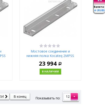
Валюта:
(RUB)
Р
Москва
и
Мостовое соединение и
MPSS
нижняя полка Kocateq 2MPSS
23 994
Р
В НАЛИЧИИ
ну
В корзину
12
trl
В конец
Показывать по:
Купить в 1 клик