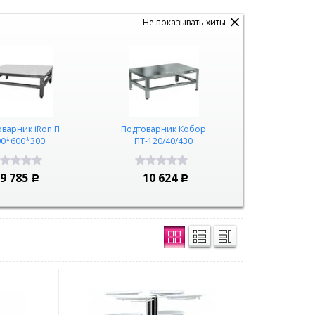
Не показывать хиты
варник iRon П
Подтоварник Кобор
00*600*300
ПТ-120/40/430
В корзину
В корзину
9 785
10 624
Р
Р