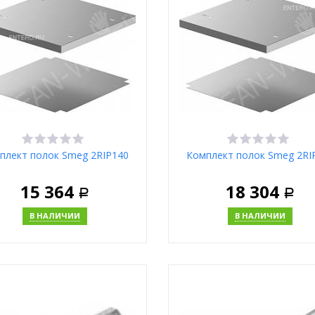
Москва
Москва
плект полок Smeg 2RIP140
Комплект полок Smeg 2RI
15 364
18 304
Р
Р
В НАЛИЧИИ
В НАЛИЧИИ
В корзину
В корзи
Купить в 1 клик
Купить в 1 клик