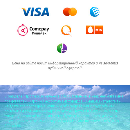
Цена на сайте носит информационный характер и не является
публичной офертой.
В разделе "Профессиональное оборудование" интернет-магазина
представлен широкий ассортимент товаров. В нашем каталоге вы
найдете все последние новинки оборудования с подробным
описанием технических характеристик, фото и ценами. Заказать
товар с доставкой по Санкт-Петербургу и по всей России можно
прямо сейчас, оформив покупку на сайте или по телефону 8 (812)
309-40-88.