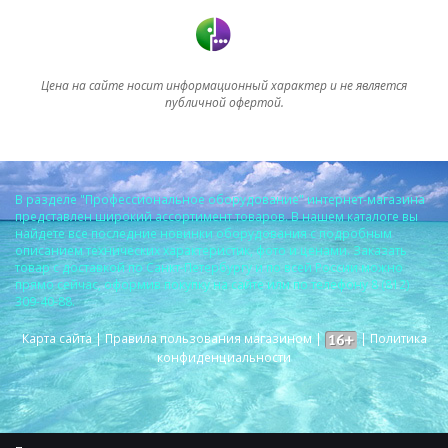
Цена на сайте носит информационный характер и не является
публичной офертой.
В разделе "Профессиональное оборудование" интернет-магазина
представлен широкий ассортимент товаров. В нашем каталоге вы
найдете все последние новинки оборудования с подробным
описанием технических характеристик, фото и ценами. Заказать
товар с доставкой по Санкт-Петербургу и по всей России можно
прямо сейчас, оформив покупку на сайте или по телефону 8 (812)
309-40-88.
Карта сайта
|
Правила пользования магазином
|
|
Политика
конфиденциальности