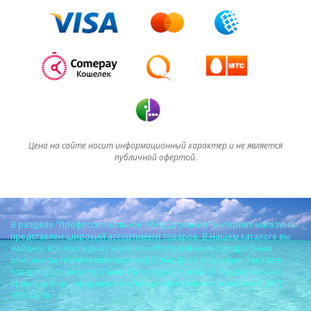
Цена на сайте носит информационный характер и не является
публичной офертой.
В разделе "Профессиональное оборудование" интернет-магазина
представлен широкий ассортимент товаров. В нашем каталоге вы
найдете все последние новинки оборудования с подробным
описанием технических характеристик, фото и ценами. Заказать
товар с доставкой по Санкт-Петербургу и по всей России можно
прямо сейчас, оформив покупку на сайте или по телефону 8 (812)
309-40-88.