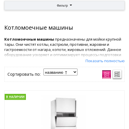
Фильтр
Котломоечные машины
Котломоечные машины
предназначены для мойки крупной
тары. Они чистят котлы, кастрюли, противни, жаровни и
гастроемкости от нагара, копоти, жировых отложений. Данное
оборудование ускоряет и оптимизирует процессы подготовки
тары к использованию.
Показать полностью
Котломоечные машины закупают:
Сортировать по:
• предприятия пищевой промышленности;
• супермаркеты;
• крупные рестораны и кафе;
• отели и гостиницы;
• хлебобулочные предприятия.
В НАЛИЧИИ
Востребованность данного оборудования обусловлена
высокой производительностью. Автоматизация процессов
чистки инвентаря снижает нагрузку на персонал. Для
обслуживания кухни требуется меньшее число работников.