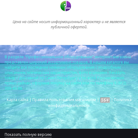
Цена на сайте носит информационный характер и не является
публичной офертой.
В разделе "Профессиональное оборудование" интернет-магазина
представлен широкий ассортимент товаров. В нашем каталоге вы
найдете все последние новинки оборудования с подробным
описанием технических характеристик, фото и ценами. Заказать
товар с доставкой по Санкт-Петербургу и по всей России можно
прямо сейчас, оформив покупку на сайте или по телефону 8 (812)
309-40-88.
Карта сайта
|
Правила пользования магазином
|
|
Политика
конфиденциальности
Показать полную версию