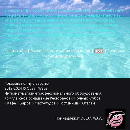
В разделе "Профессиональное оборудование" интернет-магазина
представлен широкий ассортимент товаров. В нашем каталоге вы
найдете все последние новинки оборудования с подробным
описанием технических характеристик, фото и ценами. Заказать
товар с доставкой по Санкт-Петербургу и по всей России можно
прямо сейчас, оформив покупку на сайте или по телефону 8 (812)
309-40-88.
Карта сайта
|
Правила пользования магазином
|
|
Политика
конфиденциальности
Показать полную версию
2013-2024 © Ocean Wave
Интернет-магазин профессионального оборудования.
Комплексное оснащение Ресторанов ◌ Ночных клубов
◌ Кафе ◌ Баров ◌ Фаст-Фудов ◌ Гостинниц ◌ Отелей
Принадлежит OCEAN WAVE