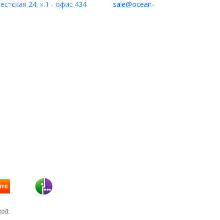
естская 24, к.1 - офис 434
sale@ocean-
той.