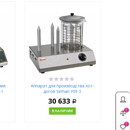
ну
В корзину
Купить в 1 клик
Москва
ния
Аппарат для производства хот-
-1
догов Sirman Y09 3
30 633
Р
0
В НАЛИЧИИ
0