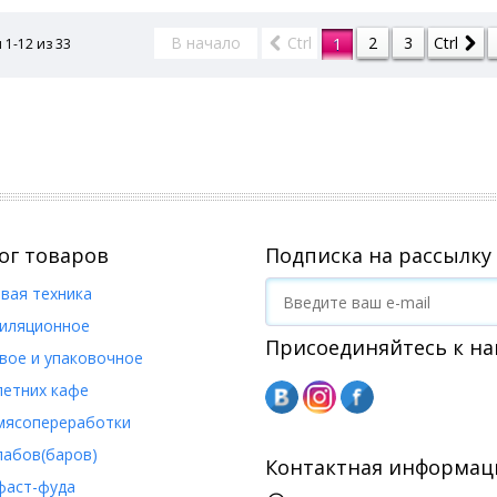
В корзину
В корзи
В начало
Ctrl
2
3
Ctrl
1
 1-12 из
33
Купить в 1 клик
Купить в 1 клик
ог товаров
Подписка на рассылку
вая техника
иляционное
Присоединяйтесь к на
вое и упаковочное
летних кафе
мясопереработки
пабов(баров)
Контактная информац
фаст-фуда