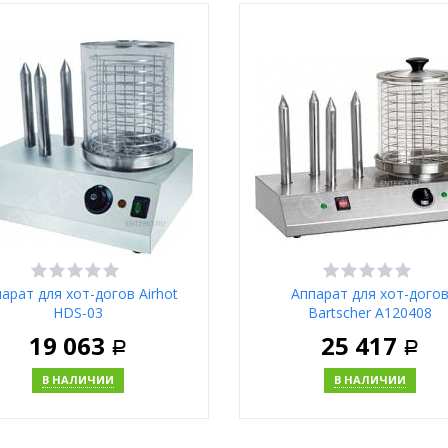
В корзину
В корзи
Купить в 1 клик
Купить в 1 клик
Москва
Москва
арат для хот-догов Airhot
Аппарат для хот-дого
HDS-03
Bartscher A120408
19 063
25 417
Р
Р
В НАЛИЧИИ
В НАЛИЧИИ