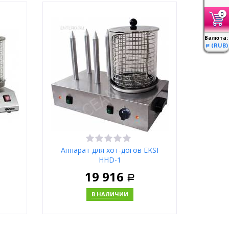
ну
В корзину
0
Купить в 1 клик
Валюта:
(RUB)
Р
Москва
в
Аппарат для хот-догов EKSI
HHD-1
19 916
Р
В НАЛИЧИИ