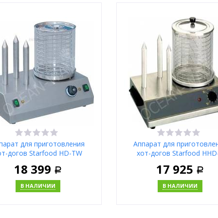
В корзину
В корзи
Купить в 1 клик
Купить в 1 клик
Москва
Москва
парат для приготовления
Аппарат для приготовле
от-догов Starfood HD-TW
хот-догов Starfood HHD
18 399
17 925
Р
Р
В НАЛИЧИИ
В НАЛИЧИИ