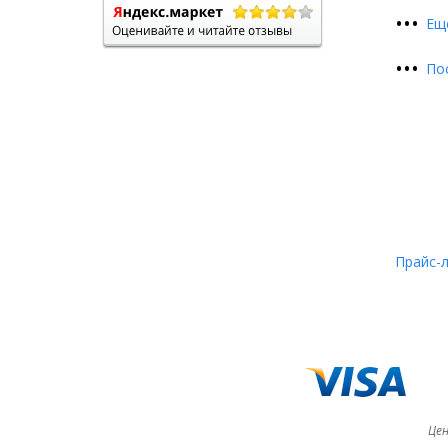
•
•
•
Ещ
•
•
•
По
Прайс-
Цен