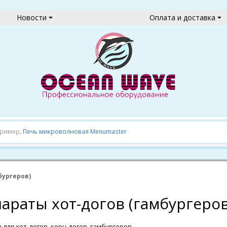
Новости
Оплата и доставка
пример,
Печь микроволновая Menumaster
бургеров)
араты хот-догов (гамбургеров
для хот-догов, корн-догов, гамбургеров