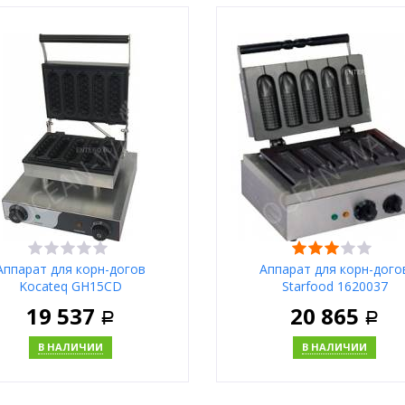
В корзину
В корзи
Купить в 1 клик
Купить в 1 клик
Москва
Москва
Аппарат для корн-догов
Аппарат для корн-дого
Kocateq GH15CD
Starfood 1620037
19 537
20 865
Р
Р
В НАЛИЧИИ
В НАЛИЧИИ