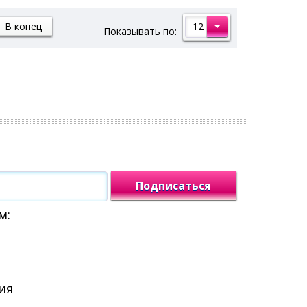
ну
В корзину
12
В конец
Показывать по:
Купить в 1 клик
Подписаться
м:
ия