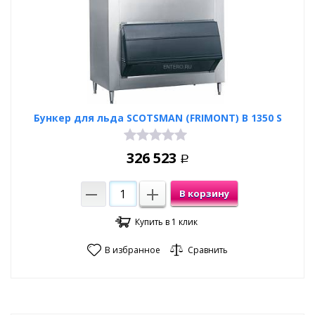
используется для демонстрации и краткосрочного хранения
продуктов без активного охлаждения со стороны специального
оборудования. К примеру для выкладки рыбной продукции и
других продуктов для демонстрации во льду. Его
нерентабельно использовать для приготовления отдельных
видов коктейлей (где нужны колотые гранулы).
Мы предлагаем более 400 наименований льдогенераторов
Бункер для льда SCOTSMAN (FRIMONT) B 1350 S
разной производительности и конструкции. Широкий
ассортимент и конкурентные цены привлекают клиентов,
которым нужно наладить производство чистого льда.
326 523
Представленная продукция выпускается проверенными
Р
брендами, отлично зарекомендовавшими себя на рынке.
В корзину
Купить в 1 клик
В избранное
Сравнить