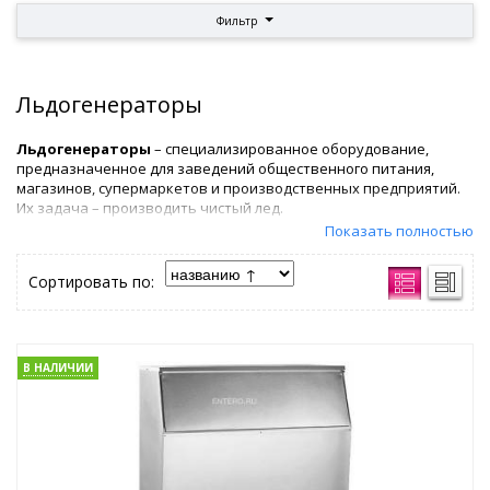
Фильтр
Льдогенераторы
Льдогенераторы
– специализированное оборудование,
предназначенное для заведений общественного питания,
магазинов, супермаркетов и производственных предприятий.
Их задача – производить чистый лед.
Показать полностью
Льдогенератор подключают к источнику питьевой воды.
Внутри него проходят процессы охлаждения. Благодаря
Сортировать по:
специальной конструкции формируются кусочки льда заданной
формы.
Корпус и внутренняя часть льдогенератора выполнены из
нержавеющей стали. Для производства отдельных элементов
В НАЛИЧИИ
конструкции могут использоваться пищевые пластики.
Благодаря простой чистке и специальным режимам промывки
готовый лед безопасен для здоровья человека.
Льдогенераторы представлены широким ассортиментом
разновидностей. Они имеют разные размеры. Это облегчает
поиск устройства для крупного производства и размещения в