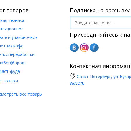
ог товаров
Подписка на рассылку
вая техника
иляционное
Присоединяйтесь к на
вое и упаковочное
летних кафе
мясопереработки
пабов(баров)
Контактная информац
фаст-фуда
Санкт-Петербург, ул. Бухар
е товары
wave.ru
смотреть все товары