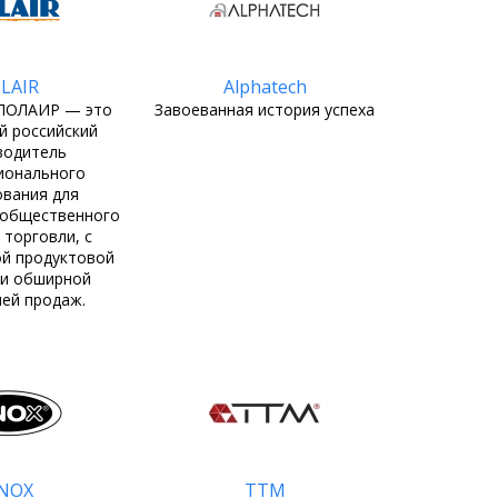
LAIR
Alphatech
 ПОЛАИР — это
Завоеванная история успеха
й российский
водитель
ионального
вания для
 общественного
 торговли, с
й продуктовой
 и обширной
ей продаж.
NOX
ТТМ