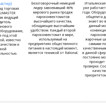
астер)
Безоговорочный немецкий
Итальянская
лидер завоевавший 46%
уже работает 
ад торговая
мирового рынка продаж
года. Оборудо
NUMASTER
пароконвектоматов
общепита д
как ведущий
высочайшего качества,
знают во в
дитель
обладающие высочайшим
данный мо
лнового
удобством. Каждый второй
конвекци
Оборудование,
пароконвектомат в мире,
пароконв
е под этой
используемый на
жарочные ш
ой, известно
предприятиях общественного
самыми по
качеством и
питания в настоящий момент,
качественным
нной
является техникой от Rational.
в данной сфер
ельностью.
постоянно мо
проходит
проверки. Со
качеств
приоритетом