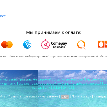
лист
Мы принимаем к оплате:
а на сайте носит информационный характер и не является публичной офер
т-магазина представлен широкий ассортимент товаров. В нашем катало
и ценами. Заказать товар с доставкой по Санкт-Петербургу и по всей Ро
по телефону 8 (812) 309-40-88.
айта
|
Правила пользования магазином
|
|
Политика конфиденциа