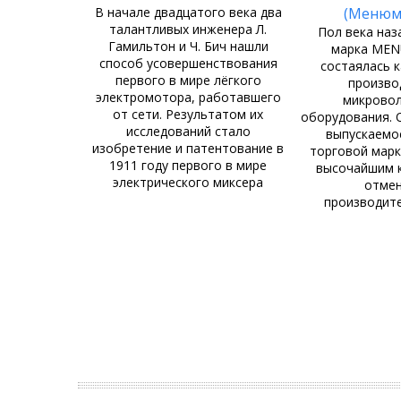
В начале двадцатого века два
(Менюм
талантливых инженера Л.
Пол века наз
Гамильтон и Ч. Бич нашли
марка ME
способ усовершенствования
состаялась 
первого в мире лёгкого
произво
электромотора, работавшего
микрово
от сети. Результатом их
оборудования. 
исследований стало
выпускаемо
изобретение и патентование в
торговой марк
1911 году первого в мире
высочайшим 
электрического миксера
отме
производит