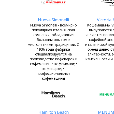
Nuova Simonelli
Victoria
Nuova Simonelli - всемирно
Кофемашины Vic
популярная итальянская
выпускаются с
компания, обладающая
являются вопл
большим опытом и
кофейной эпо
многолетними традициями. С
итальянской ку
1936 года фабрика
бренд давно с
специализируется на
элитарности, 
производстве кофеварок и
изысканности и
кофемашин. • кофемолки; •
кофеварки; •
профессиональные
кофемашины
Hamilton Beach
MENUM