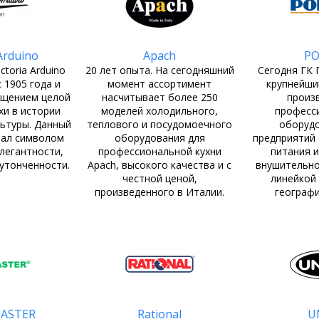
 Arduino
Apach
PO
toria Arduino
20 лет опыта. На сегодняшний
Сегодня ГК
 1905 года и
момент ассортимент
крупнейши
ощением целой
насчитывает более 250
произ
хи в истории
моделей холодильного,
професс
льтуры. Данный
теплового и посудомоечного
оборудо
тал символом
оборудования для
предприятий
элегантности,
профессиональной кухни
питания и
 утонченности.
Apach, высокого качества и с
внушительно
честной ценой,
линейкой
произведенного в Италии.
географи
ASTER
Rational
U