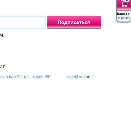
Валюта:
(RUB)
Р
Подписаться
м:
ия
естская 24, к.1 - офис 434
sale@ocean-