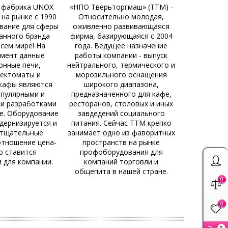
 фабрика UNOX
«НПО Тверьторгмаш» (ТТМ) -
на рынке с 1990
Относительно молодая,
вание для сферы
оживленно развивающаяся
анного брэнда
фирма, базирующаяся с 2004
сем мире! На
года. Ведущее назначение
мент данные
работы компании - выпуск
онные печи,
нейтрального, термического и
ектоматы и
морозильного оснащения
кафы являются
широкого диапазона,
пулярными и
предназначенного для кафе,
и разработками
ресторанов, столовых и иных
е. Оборудование
завдедений социального
дернизируется и
питания. Сейчас ТТМ крепко
 тщательные
занимает одно из фаворитных
отношение цена-
пространств на рынке
о ставится
профоборудования для
 для компании.
компаний торговли и
общепита в нашей стране.
0
0
0