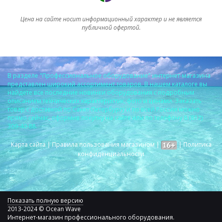
Цена на сайте носит информационный характер и не является
публичной офертой.
В разделе "Профессиональное оборудование" интернет-магазина
представлен широкий ассортимент товаров. В нашем каталоге вы
найдете все последние новинки оборудования с подробным
описанием технических характеристик, фото и ценами. Заказать
товар с доставкой по Санкт-Петербургу и по всей России можно
прямо сейчас, оформив покупку на сайте или по телефону 8 (812)
309-40-88.
Карта сайта
|
Правила пользования магазином
|
|
Политика
конфиденциальности
Показать полную версию
2013-2024 © Ocean Wave
Интернет-магазин профессионального оборудования.