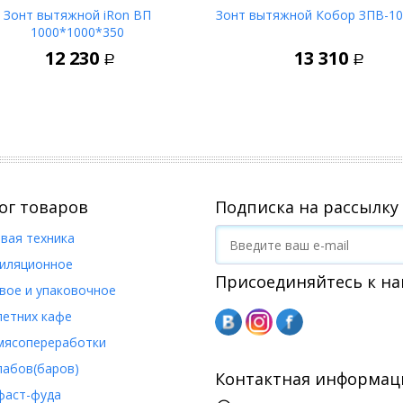
Зонт вытяжной iRon ВП
Зонт вытяжной Кобор ЗПВ-10
1000*1000*350
В корзину
В корз
12 230
13 310
Р
Р
ог товаров
Подписка на рассылку
вая техника
иляционное
Присоединяйтесь к на
вое и упаковочное
летних кафе
мясопереработки
пабов(баров)
Контактная информац
фаст-фуда