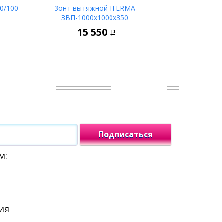
0/100
Зонт вытяжной ITERMA
ЗВП-1000х1000х350
ину
В корзину
15 550
Р
Подписаться
м:
ия