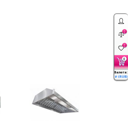
0
0
0
Валюта:
(RUB)
Р