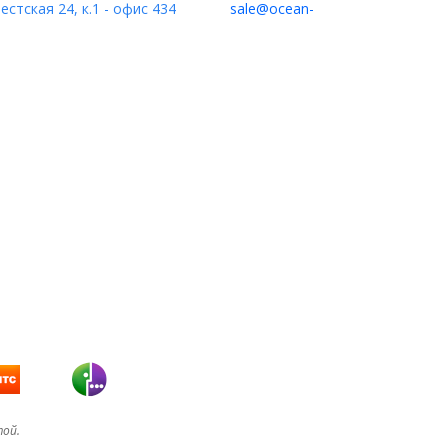
естская 24, к.1 - офис 434
sale@ocean-
той.