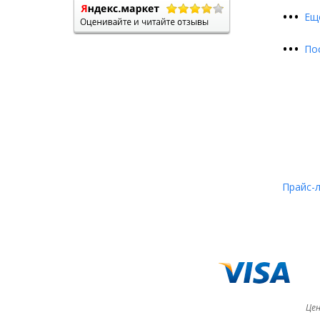
•
•
•
Ещ
•
•
•
По
Прайс-
Цен