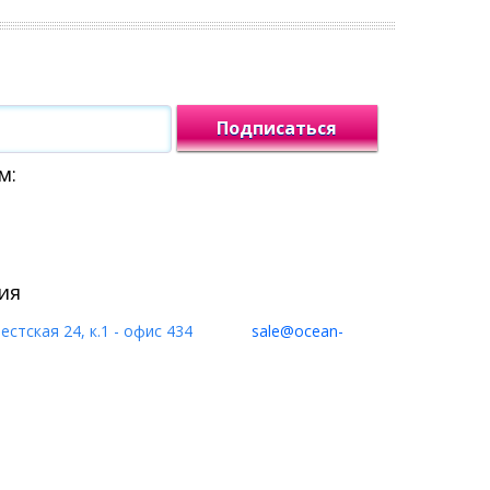
Подписаться
м:
ия
естская 24, к.1 - офис 434
sale@ocean-