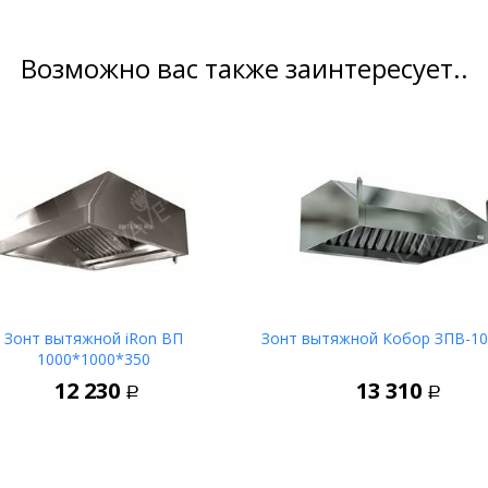
Возможно вас также заинтересует..
Зонт вытяжной iRon ВП
Зонт вытяжной Кобор ЗПВ-10
1000*1000*350
В корзину
В корз
12 230
13 310
Р
Р