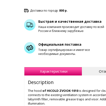
Доставка по городу:
800 р.
Быстрая и качественная доставка
Наша компания производит доставку по всей
России и ближнему зарубежью
Официальная поставка
Товар сертифицирован и имеет все
необходимые документы.
Характеристики
Отз
Description
The hood
of HICOLD ZVOOK-1010
is designed for cl
connects to the existing ventilation system in accorda
labyrinth filter, removable grease traps and visor. Addi
illumination.