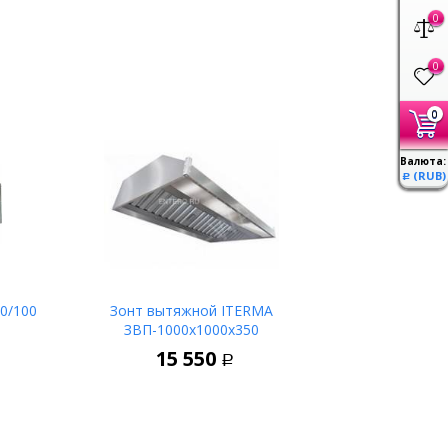
0
0
0
Валюта:
(RUB)
Р
0/100
Зонт вытяжной ITERMA
ЗВП-1000х1000х350
ину
В корзину
15 550
Р