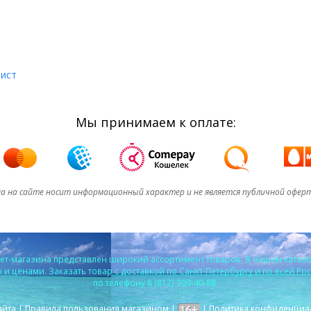
лист
Мы принимаем к оплате:
а на сайте носит информационный характер и не является публичной офер
т-магазина представлен широкий ассортимент товаров. В нашем катало
и ценами. Заказать товар с доставкой по Санкт-Петербургу и по всей Ро
по телефону 8 (812) 309-40-88.
айта
|
Правила пользования магазином
|
|
Политика конфиденциа