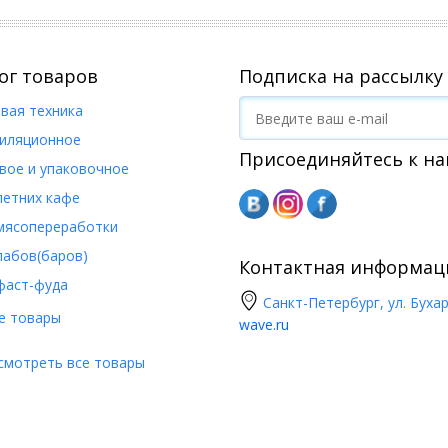
ог товаров
Подписка на рассылку
вая техника
иляционное
Присоединяйтесь к на
вое и упаковочное
летних кафе
мясопереработки
пабов(баров)
Контактная информац
фаст-фуда
Санкт-Петербург, ул. Бухар
е товары
wave.ru
смотреть все товары