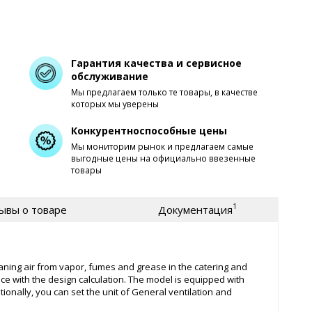
Гарантия качества и сервисное
обслуживание
Мы предлагаем только те товары, в качестве
которых мы уверены
Конкурентноспособные цены
Мы мониторим рынок и предлагаем самые
выгодные цены на официально ввезенные
товары
1
ывы о товаре
Документация
eaning air from vapor, fumes and grease in the catering and
nce with the design calculation. The model is equipped with
tionally, you can set the unit of General ventilation and