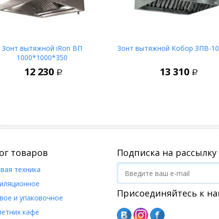
Зонт вытяжной iRon ВП
Зонт вытяжной Кобор ЗПВ-10
1000*1000*350
В корзину
В корз
12 230
13 310
Р
Р
ог товаров
Подписка на рассылку
вая техника
иляционное
Присоединяйтесь к на
вое и упаковочное
летних кафе