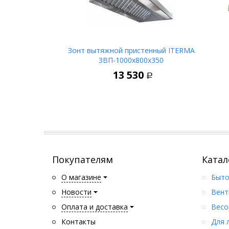
Зонт вытяжной пристенный ITERMA
ЗВП-1000х800х350
В корзину
13 530
Р
Покупателям
Катал
О магазине
Быто
Новости
Вент
Оплата и доставка
Весо
Контакты
Для 