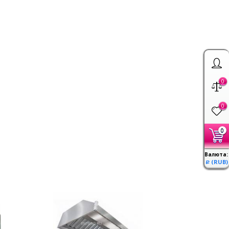
0
0
0
Валюта:
(RUB)
Р