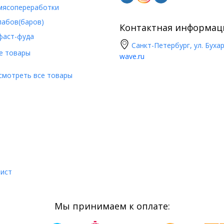
мясопереработки
пабов(баров)
Контактная информац
фаст-фуда
Санкт-Петербург, ул. Бухар
е товары
wave.ru
смотреть все товары
лист
Мы принимаем к оплате: