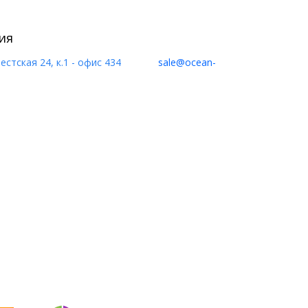
ия
естская 24, к.1 - офис 434
sale@ocean-