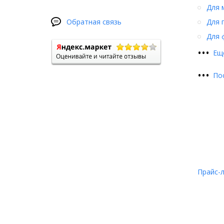
Для 
Обратная связь
Для 
Для 
•
•
•
Ещ
•
•
•
По
Прайс-