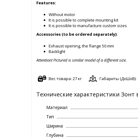
Features:
Without motor
It is possible to complete mounting kit
It is possible to manufacture custom sizes
Accessories (to be ordered separately):
Exhaust opening, the flange 50 mm
Backlight
Attention! Pictured is similar model of a different size.
Вес товара: 27 кг
Габариты (ДxШxВ): 1
Технические характеристики Зонт 
Материал
Тип
Ширина
Глубина