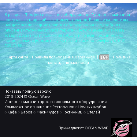
В разделе "Профессиональное оборудование" интернет-магазина
представлен широкий ассортимент товаров. В нашем каталоге вы
найдете все последние новинки оборудования с подробным
описанием технических характеристик, фото и ценами. Заказать
товар с доставкой по Санкт-Петербургу и по всей России можно
прямо сейчас, оформив покупку на сайте или по телефону 8 (812)
309-40-88.
Карта сайта
|
Правила пользования магазином
|
|
Политика
конфиденциальности
Показать полную версию
2013-2024 © Ocean Wave
Интернет-магазин профессионального оборудования.
Комплексное оснащение Ресторанов ◌ Ночных клубов
◌ Кафе ◌ Баров ◌ Фаст-Фудов ◌ Гостинниц ◌ Отелей
Принадлежит OCEAN WAVE