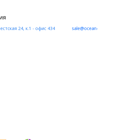
ия
естская 24, к.1 - офис 434
sale@ocean-