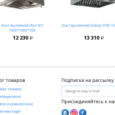
Зонт вытяжной iRon ВП
Зонт вытяжной Кобор ЗПВ-10
1000*1000*350
В корзину
В корз
12 230
13 310
Р
Р
ог товаров
Подписка на рассылку
вая техника
иляционное
Присоединяйтесь к на
вое и упаковочное
летних кафе