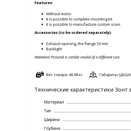
Features:
Without motor
It is possible to complete mounting kit
It is possible to manufacture custom sizes
Accessories (to be ordered separately):
Exhaust opening, the flange 50 mm
Backlight
Attention! Pictured is similar model of a different size.
Вес товара: 46.08 кг
Габариты (ДxШxВ)
Технические характеристики Зонт 
Материал
Тип
Ширина
Глубина