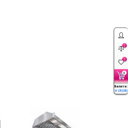
0
0
0
Валюта:
(RUB)
Р