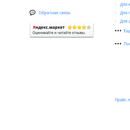
Для 
Обратная связь
Для 
Для 
•
•
•
Ещ
•
•
•
По
Прайс-