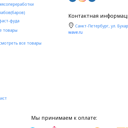
мясопереработки
пабов(баров)
Контактная информац
фаст-фуда
Санкт-Петербург, ул. Бухар
е товары
wave.ru
смотреть все товары
лист
Мы принимаем к оплате: