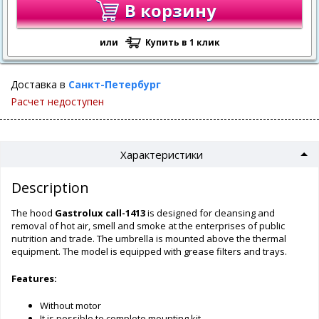
В корзину
или
Купить в 1 клик
Доставка в
Санкт-Петербург
Расчет недоступен
Характеристики
Description
The hood
Gastrolux call-1413
is designed for cleansing and
removal of hot air, smell and smoke at the enterprises of public
nutrition and trade. The umbrella is mounted above the thermal
equipment. The model is equipped with grease filters and trays.
Features:
Without motor
It is possible to complete mounting kit