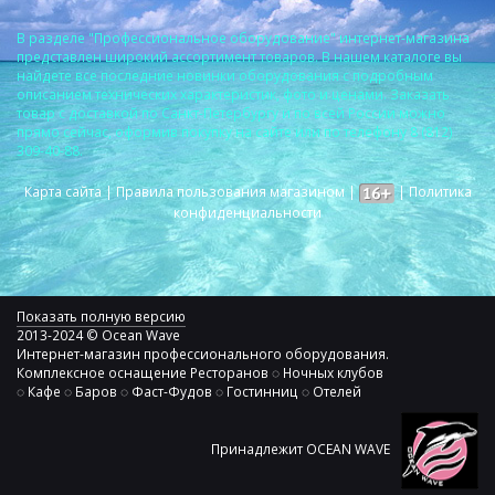
В разделе "Профессиональное оборудование" интернет-магазина
представлен широкий ассортимент товаров. В нашем каталоге вы
найдете все последние новинки оборудования с подробным
описанием технических характеристик, фото и ценами. Заказать
товар с доставкой по Санкт-Петербургу и по всей России можно
прямо сейчас, оформив покупку на сайте или по телефону 8 (812)
309-40-88.
Карта сайта
|
Правила пользования магазином
|
|
Политика
конфиденциальности
Показать полную версию
2013-2024 © Ocean Wave
Интернет-магазин профессионального оборудования.
Комплексное оснащение Ресторанов ◌ Ночных клубов
◌ Кафе ◌ Баров ◌ Фаст-Фудов ◌ Гостинниц ◌ Отелей
Принадлежит OCEAN WAVE