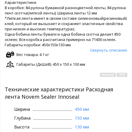
Характеристики:
В коробке: 84 рулона бумажной разноцветной ленты, 84 рулона
лент скотча(липкой ленты); Ширина ленты 12 мм
*Липкая лента имеет в своем составе силиконовый(резиновый)
клей, который не высыхает и сохраняет эластичные свойства
при низких и высоких температурах;
Одна бобина ленты бумаги и одна бобина скотча делает 850
склеек; Вся коробка рассчитана примерно на 71400 склеек.
Габариты коробки: 450х150х130 мм
Свернуть описание
Вес товара: 4.1 кг
Габариты (ДxШxВ): 450 x 150 x 130 мм
innoseal
1030
Технические характеристики Расходная
лента Novem Sealer Innoseal
Ширина
450 мм
Глубина
150 мм
Высота
130 мм